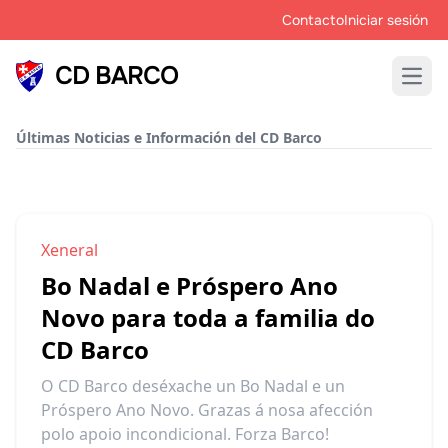
Contacto
Iniciar sesión
CD BARCO
Open
Últimas Noticias e Información del CD Barco
Xeneral
Bo Nadal e Próspero Ano
Novo para toda a familia do
CD Barco
O CD Barco deséxache un Bo Nadal e un
Próspero Ano Novo. Grazas á nosa afección
polo apoio incondicional. Forza Barco!