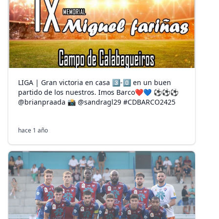
LIGA | Gran victoria en casa 3️⃣-0️⃣ en un buen
partido de los nuestros. Imos Barco❤️💙 ⚽️⚽️⚽️
@brianpraada 📸 @sandragl29 #CDBARCO2425
hace 1 año