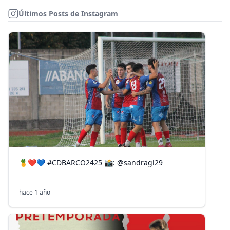
Últimos Posts de Instagram
🍍❤️💙 #CDBARCO2425 📸: @sandragl29
hace 1 año